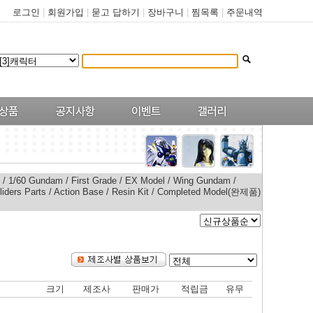
로그인
|
회원가입
|
묻고 답하기
|
장바구니
|
찜목록
|
주문내역
/
1/60 Gundam
/
First Grade
/
EX Model
/
Wing Gundam
/
liders Parts
/
Action Base
/
Resin Kit
/
Completed Model(완제품)
크기
제조사
판매가
적립금
유무