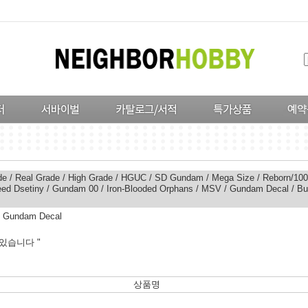
de
/
Real Grade
/
High Grade
/
HGUC
/
SD Gundam
/
Mega Size
/
Reborn/100
ed Dsetiny
/
Gundam 00
/
Iron-Blooded Orphans
/
MSV
/
Gundam Decal
/
Bu
>
Gundam Decal
있습니다 "
상품명