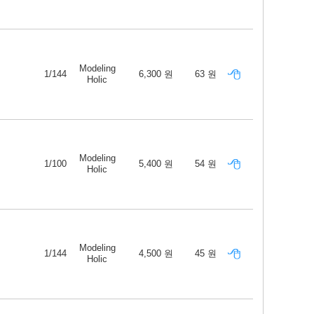
Modeling
1/144
6,300 원
63 원
Holic
Modeling
1/100
5,400 원
54 원
Holic
Modeling
1/144
4,500 원
45 원
Holic