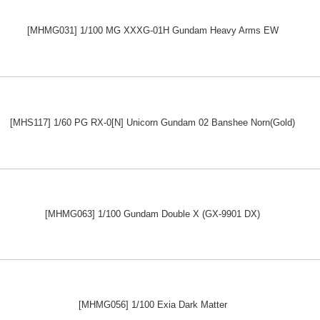
[MHMG031] 1/100 MG XXXG-01H Gundam Heavy Arms EW
[MHS117] 1/60 PG RX-0[N] Unicorn Gundam 02 Banshee Norn(Gold)
[MHMG063] 1/100 Gundam Double X (GX-9901 DX)
[MHMG056] 1/100 Exia Dark Matter