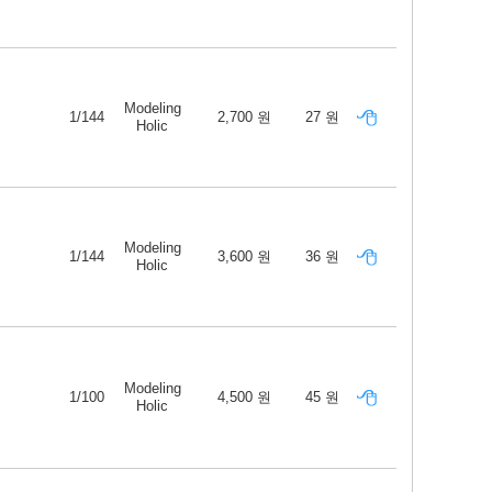
Modeling
1/144
2,700 원
27 원
Holic
Modeling
1/144
3,600 원
36 원
Holic
Modeling
1/100
4,500 원
45 원
Holic