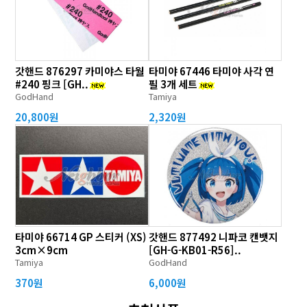
갓핸드 876297 카미야스 타월
타미야 67446 타미야 사각 연
#240 핑크 [GH..
필 3개 세트
GodHand
Tamiya
20,800원
2,320원
타미야 66714 GP 스티커 (XS)
갓핸드 877492 니파코 캔뱃지
3cm×9cm
[GH-G-KB01-R56]..
Tamiya
GodHand
370원
6,000원