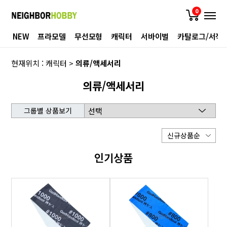
0
NEW
프라모델
무선모형
캐릭터
서바이벌
카탈로그/서적
현재위치 :
캐릭터
>
의류/액세서리
의류/액세서리
그룹별 상품보기
인기상품