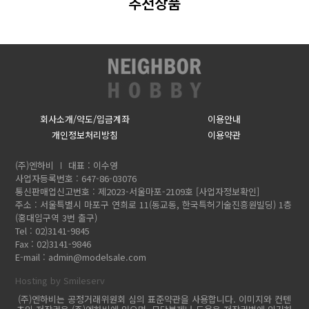
추천상품
회사소개/약도/입금계좌
이용안내
개인정보처리방침
이용약관
(주)엔하비
대표 : 이수영
사업자등록번호 : 647-86-03076
통신판매업신고번호 : 제2023-서울마포-2109호
[사업자정보확인]
주소 : 서울특별시 마포구 연희로 11(동교동, 한국특허기술진흥원빌딩) 1층
(홍대입구역 3번 출구)
Tel : 02)3141-9845
Fax : 02)3141-9846
E-mail :
admin@modelsale.com
Hosting by Smileserv
(주)엔하비는 공정거래위원회 심의 표준약관을 사용합니다. 이미지와 컨텐