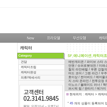
건담
에반게리온
/
파이브 스타 
언맨
/
슈퍼로봇대전
/
미래
캐릭터조립
철의 라인배럴
/
푸른 강철
캐릭터완성
머드 코어
/
그렌 라간
/
우주
호이상
/
썬더버드
/
에어울
의류/액세서리
지 스타 온라인
/
전투요정 
이노스
/
블레이드 러너
/
혁
퍼시픽 림
/
판타지
/
메가미
-
현재위치 :
캐릭터
>
캐릭
---
"
45
개의 상품이 등록되어 있