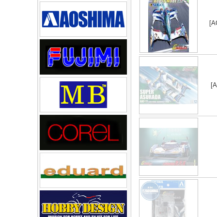
[A
[A