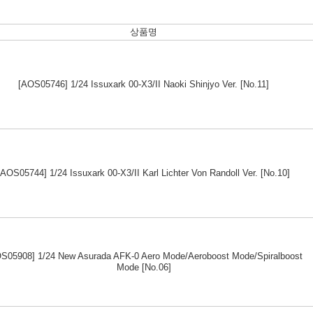
상품명
[AOS05746] 1/24 Issuxark 00-X3/II Naoki Shinjyo Ver. [No.11]
[AOS05744] 1/24 Issuxark 00-X3/II Karl Lichter Von Randoll Ver. [No.10]
S05908] 1/24 New Asurada AFK-0 Aero Mode/Aeroboost Mode/Spiralboost
Mode [No.06]