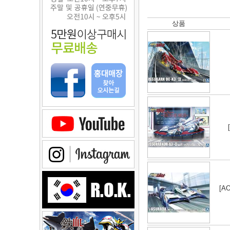
상품
[AO