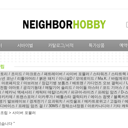
스토리
/
조이드
/
마크로스
/
패트레이버
/
사이버 포뮬러
/
스타워즈
/
스타트렉
소년 코난
/
리틀아머리
/
붉은 돼지
/
이니셜D
/
모데로이드
/
Ma.K.
/
바람계곡
의 아르페지오
/
마브러브
/
장갑기병 보톰즈
/
배트맨
/
가디언즈 오브 갤럭시
/
전함 야마토
/
공각기동대
/
메탈기어 솔리드
/
아이돌 마스터
/
코드 기어스
/
프
/
메카닉 액세서리
/
캐릭터 데칼/스티커
/
피규어-라이즈
/
프레임 암즈
/
D-
유키카제
/
트랜스포머
/
이카루가
/
배틀스타 갤럭티카
/
에이스 컴뱃
/
블록커즈
명기 발브레이브
/
경계전기
/
요괴워치
/
서킷울프
/
메카트로위고
/
고질라
/
에
 디바이스
/
프레임 암즈 걸
/
/
30MS
/
창채소녀정원
/
아르카나디아
/
기타 캐
터조립
>
사이버 포뮬러
습니다 "