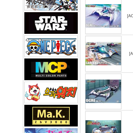
[AO
[A