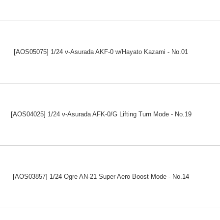
[AOS05075] 1/24 ν-Asurada AKF-0 w/Hayato Kazami - No.01
[AOS04025] 1/24 ν-Asurada AFK-0/G Lifting Turn Mode - No.19
[AOS03857] 1/24 Ogre AN-21 Super Aero Boost Mode - No.14