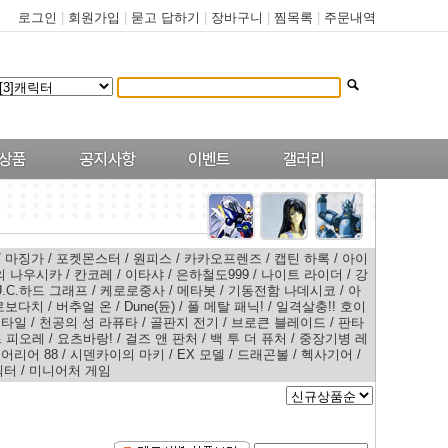
로그인
|
회원가입
|
묻고 답하기
|
장바구니
|
찜목록
|
주문내역
/
마징가
/
포켓몬스터
/
원피스
/
카카오프렌즈
/
캡틴 하록
/
아이
의 나우시카
/
칸코레
/
이타샤
/
은하철도999
/
나이트 라이더
/
강
U.C.하드 그래프
/
케로로중사
/
메타봇
/
기동전함 나데시코
/
아
로보다치
/
버추얼 온
/
Dune(듄)
/
풀 메탈 패닉!
/
일격살충!! 호이
스타일
/
천공의 성 라퓨타
/
골판지 전기
/
브로큰 블레이드
/
판타
 피오레
/
요츠바랑!
/
걸즈 앤 판처
/
백 투 더 퓨처
/
중장기병 레
어리어 88
/
시덴카이의 마키
/
EX 모델
/
드래곤볼
/
헥사기어
/
릭터
/
미니어처 게임