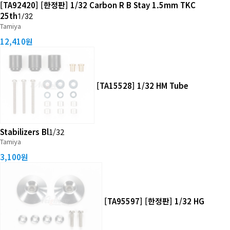
[TA92420] [한정판] 1/32 Carbon R B Stay 1.5mm TKC
25th
1/32
Tamiya
12,410원
[TA15528] 1/32 HM Tube
Stabilizers Bl
1/32
Tamiya
3,100원
[TA95597] [한정판] 1/32 HG