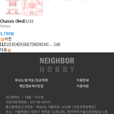
Chassis (Red)
1/32
Tamiya
3,780원
이전
[1]
[2]
[3]
[4]
[5]
[6]
[7]
[8]
[9]
[10]
...
[16]
다음
회사소개/약도/입금계좌
이용안내
개인정보처리방침
이용약관
(주)엔하비
대표 : 이수영
사업자등록번호 : 647-86-03076
통신판매업신고번호 : 제2023-서울마포-2109호
[사업자정보확인]
주소 : 서울특별시 마포구 연희로 11(동교동, 한국특허기술진흥원빌딩) 1층