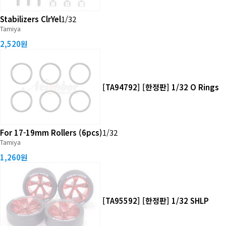
Stabilizers ClrYel
1/32
Tamiya
2,520원
[TA94792] [한정판] 1/32 O Rings
For 17-19mm Rollers (6pcs)
1/32
Tamiya
1,260원
[TA95592] [한정판] 1/32 SHLP