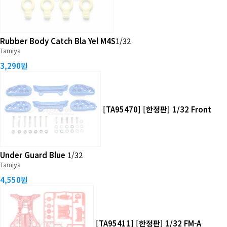
Rubber Body Catch Bla Yel M4S
1/32
Tamiya
3,290원
[TA95470] [한정판] 1/32 Front
Under Guard Blue
1/32
Tamiya
4,550원
[TA95411] [한정판] 1/32 FM-A