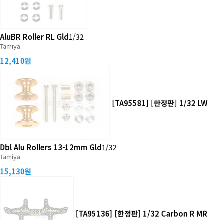
AluBR Roller RL Gld
1/32
Tamiya
12,410원
[TA95581] [한정판] 1/32 LW
Dbl Alu Rollers 13-12mm Gld
1/32
Tamiya
15,130원
[TA95136] [한정판] 1/32 Carbon R MR