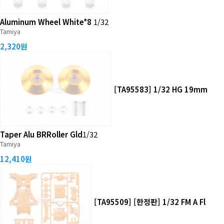
Aluminum Wheel White*8
1/32
Tamiya
2,320원
[TA95583] 1/32 HG 19mm
Taper Alu BRRoller Gld
1/32
Tamiya
12,410원
[TA95509] [한정판] 1/32 FM A Fl