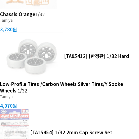
Chassis Orange
1/32
Tamiya
3,780원
[TA95412] [한정판] 1/32 Hard
Low-Profile Tires /Carbon Wheels Silver Tires/Y Spoke
Wheels
1/32
Tamiya
4,070원
[TA15454] 1/32 2mm Cap Screw Set