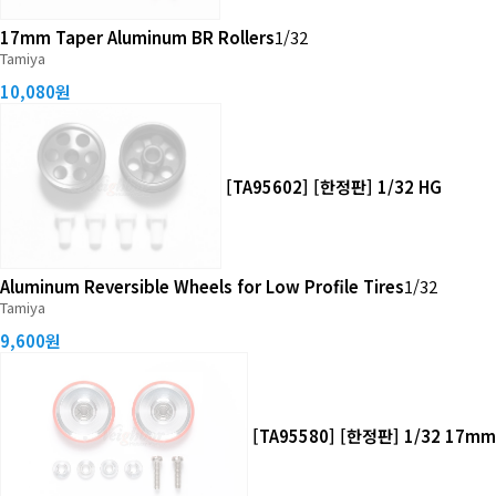
17mm Taper Aluminum BR Rollers
1/32
Tamiya
10,080원
[TA95602] [한정판] 1/32 HG
Aluminum Reversible Wheels for Low Profile Tires
1/32
Tamiya
9,600원
[TA95580] [한정판] 1/32 17mm