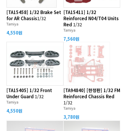
[TA15458] 1/32 Brake Set
[TA15411] 1/32
for AR Chassis
1/32
Reinforced N04/T04 Units
Tamiya
Red
1/32
Tamiya
4,550원
7,560원
[TA15405] 1/32 Front
[TA94840] [한정판] 1/32 FM
Under Guard
1/32
Reinforced Chassis Red
Tamiya
1/32
Tamiya
4,550원
3,780원