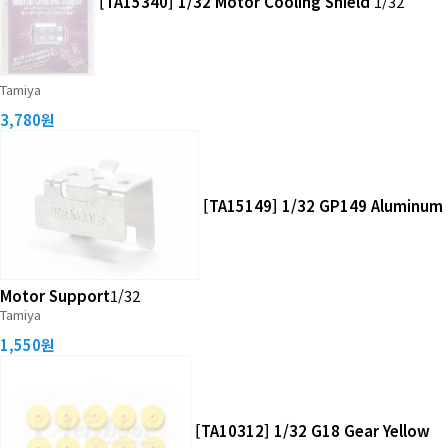
[TA15340] 1/32 Motor Cooling Shield
1/32
Tamiya
3,780원
[TA15149] 1/32 GP149 Aluminum
Motor Support
1/32
Tamiya
1,550원
[TA10312] 1/32 G18 Gear Yellow