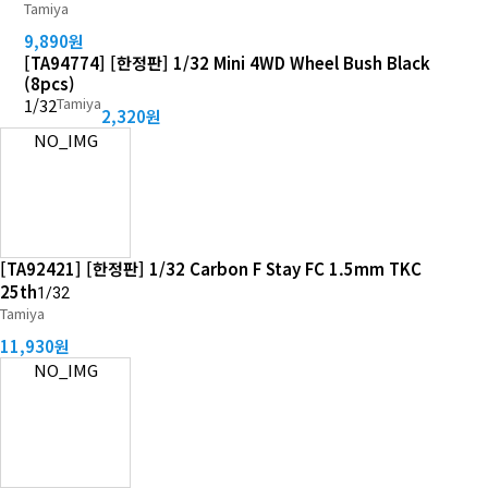
Tamiya
9,890원
[TA94774] [한정판] 1/32 Mini 4WD Wheel Bush Black
(8pcs)
Tamiya
1/32
2,320원
NO_IMG
[TA92421] [한정판] 1/32 Carbon F Stay FC 1.5mm TKC
25th
1/32
Tamiya
11,930원
NO_IMG