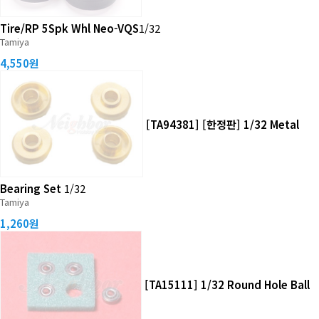
Tire/RP 5Spk Whl Neo-VQS
1/32
Tamiya
4,550원
[TA94381] [한정판] 1/32 Metal
Bearing Set
1/32
Tamiya
1,260원
[TA15111] 1/32 Round Hole Ball