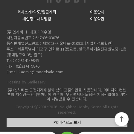
회사소개/약도/입금계좌
이용안내
개인정보처리방침
이용약관
(주)엔하비
대표 : 이수영
사업자등록번호 : 647-86-03076
통신판매업신고번호 : 제2023-서울마포-2109호
[사업자정보확인]
주소 : 서울특별시 마포구 연희로 11(동교동, 한국특허기술진흥원빌딩) 1층
(홍대입구역 3번 출구)
Tel : 02)3141-9845
Fax : 02)3141-9846
E-mail :
admin@modelsale.com
Hosting by Smileserv
(주)엔하비는 공정거래위원회 심의 표준약관을 사용합니다. 이미지와 컨텐
츠의 저작권은 (주)엔하비에 있으며, 무단복제나 도용은 저작권법에 의거하
여 처벌받을 수 있습니다.
Copyright ⓒ2001~2026. Neighbor Hobby Korea All rights
reserved.
PC버전으로 보기