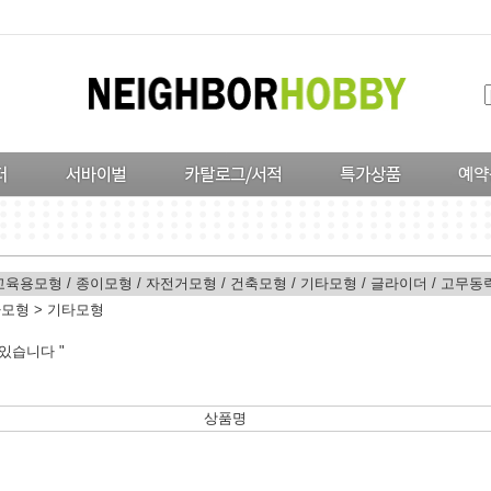
교육용모형
/
종이모형
/
자전거모형
/
건축모형
/
기타모형
/
글라이더
/
고무동
타모형
>
기타모형
있습니다 "
상품명