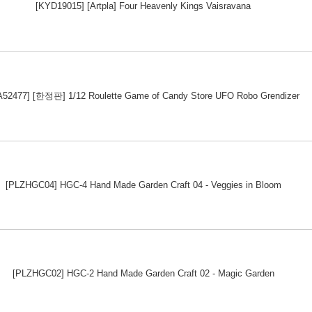
[KYD19015] [Artpla] Four Heavenly Kings Vaisravana
A52477] [한정판] 1/12 Roulette Game of Candy Store UFO Robo Grendizer
[PLZHGC04] HGC-4 Hand Made Garden Craft 04 - Veggies in Bloom
[PLZHGC02] HGC-2 Hand Made Garden Craft 02 - Magic Garden