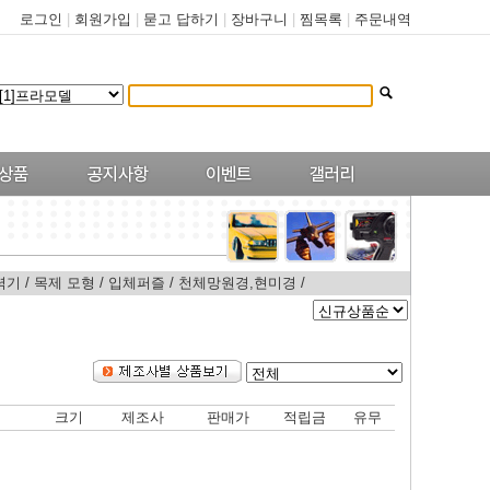
로그인
|
회원가입
|
묻고 답하기
|
장바구니
|
찜목록
|
주문내역
력기
/
목제 모형
/
입체퍼즐
/
천체망원경,현미경
/
크기
제조사
판매가
적립금
유무