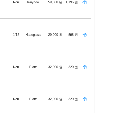
Non
Kaiyodo
59,800 원
1,196 원
1/12
Hasegawa
29,900 원
598 원
Non
Platz
32,000 원
320 원
Non
Platz
32,000 원
320 원