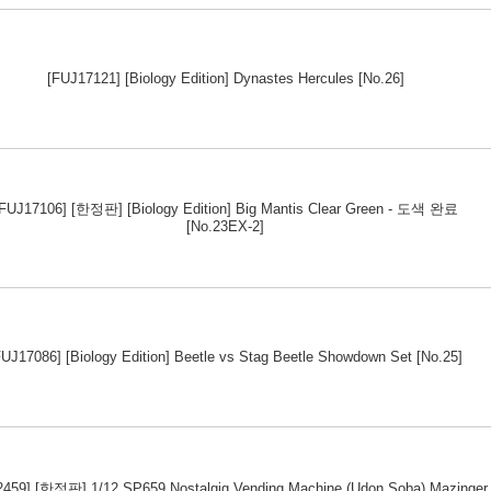
[FUJ17121] [Biology Edition] Dynastes Hercules [No.26]
[FUJ17106] [한정판] [Biology Edition] Big Mantis Clear Green - 도색 완료
[No.23EX-2]
FUJ17086] [Biology Edition] Beetle vs Stag Beetle Showdown Set [No.25]
459] [한정판] 1/12 SP659 Nostalgig Vending Machine (Udon,Soba) Mazinger