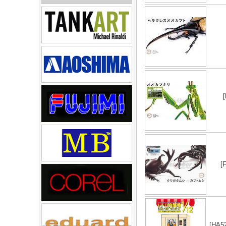
[
[HA52