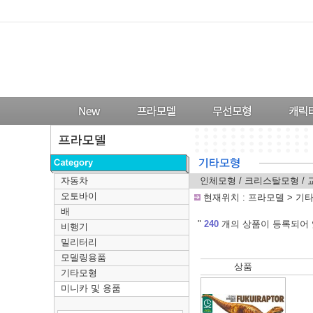
자동차
인체모형
/
크리스탈모형
/
오토바이
-
현재위치 :
프라모델
>
기
배
---
"
240
개의 상품이 등록되어 
비행기
밀리터리
모델링용품
상품
기타모형
미니카 및 용품