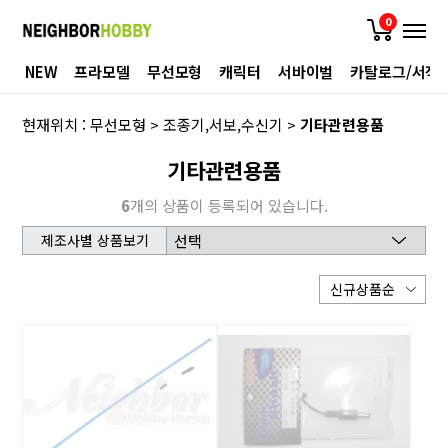
0
NEW
프라모델
무선모형
캐릭터
서바이벌
카탈로그/서적
현재위치 :
무선모형
>
조종기,서보,수신기
>
기타관련용품
기타관련용품
6
개의 상품이 등록되어 있습니다.
제조사별 상품보기