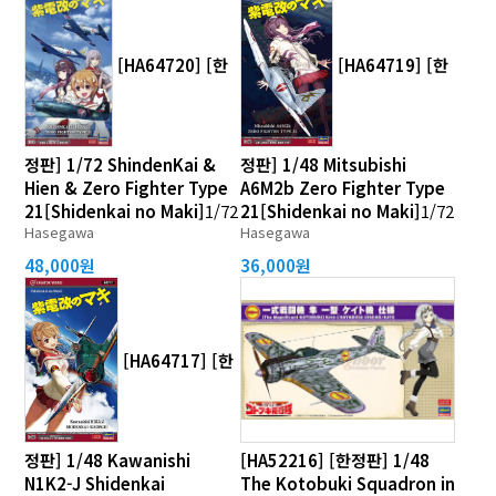
[HA64720] [한
[HA64719] [한
정판] 1/72 ShindenKai &
정판] 1/48 Mitsubishi
Hien & Zero Fighter Type
A6M2b Zero Fighter Type
21[Shidenkai no Maki]
1/72
21[Shidenkai no Maki]
1/72
Hasegawa
Hasegawa
48,000원
36,000원
[HA64717] [한
정판] 1/48 Kawanishi
[HA52216] [한정판] 1/48
N1K2-J Shidenkai
The Kotobuki Squadron in