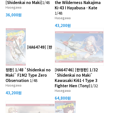
[Shidenkai no Maki]
1/48
the Wilderness Nakajima
Hasegawa
Ki-43 I Hayabusa - Kate
1/48
36,000원
Hasegawa
43,200원
[HA64749] [한
정판] 1/48 `Shidenkai no
[HA64746] [한정판] 1/32
Maki` F1M2 Type Zero
`Shidenkai no Maki`
Observation
1/48
Kawasaki Ki61-I Type 3
Hasegawa
Fighter Hien (Tony)
1/32
Hasegawa
43,200원
64,800원