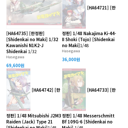
[HA64721] [한
[HA64735] [한정판]
정판] 1/48 Nakajima Ki-44-
[Shidenkai no Maki] 1/32
II Shoki (Tojo) [Shidenkai
Kawanishi N1K2-J
no Maki]
1/48
Hasegawa
Shidenkai
1/32
Hasegawa
36,000원
69,600원
[HA64742] [한
[HA64733] [한
정판] 1/48 Mitsubishi J2M3
정판] 1/48 Messerschmitt
Raiden (Jack) Type 21
Bf 109G-6 [Shidenkai no
[Shidenkai no Maki]
1/48
Maki]
1/48