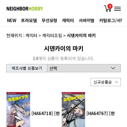
0
NEW
프라모델
무선모형
캐릭터
서바이벌
카탈로그/서적
현재위치 :
캐릭터
>
캐릭터조립
>
시덴카이의 마키
시덴카이의 마키
14
개의 상품이 등록되어 있습니다.
제조사별 상품보기
[HA64718] [한
[HA64767] [한