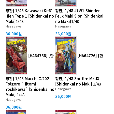
정판] 1/48 Kawasaki Ki-61
정판] 1/48 J7W1 Shinden
Hien Type 1 [Shidenkai no
Felix Maki Sion [Shidenkai
Maki]
1/48
no Maki]
1/48
Hasegawa
Hasegawa
36,000원
36,000원
[HA64738] [한
[HA64726] [한
정판] 1/48 Macchi C.202
정판] 1/48 Spitfire Mk.IX
Folgore `Hitomi
[Shidenkai no Maki]
1/48
Hasegawa
Yoshikawa` [Shidenkai no
Maki]
1/48
36,000원
Hasegawa
36,000원