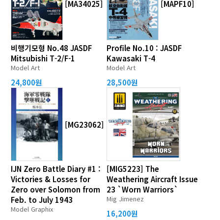
[MA34025]
[MAPF10]
비행기모형 No.48 JASDF
Profile No.10 : JASDF
Mitsubishi T-2/F-1
Kawasaki T-4
Model Art
Model Art
24,800원
28,500원
[MG23062]
IJN Zero Battle Diary #1 :
[MIG5223] The
Victories & Losses for
Weathering Aircraft Issue
Zero over Solomon from
23 `Worn Warriors`
Mig Jimenez
Feb. to July 1943
Model Graphix
16,200원