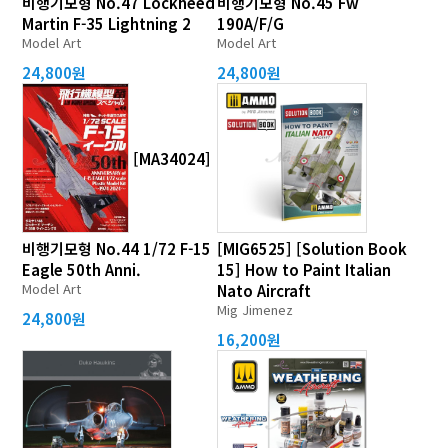
비행기모형 No.47 Lockheed
비행기모형 No.45 Fw
Martin F-35 Lightning 2
190A/F/G
Model Art
Model Art
24,800원
24,800원
[MA34024]
비행기모형 No.44 1/72 F-15
[MIG6525] [Solution Book
Eagle 50th Anni.
15] How to Paint Italian
Model Art
Nato Aircraft
Mig Jimenez
24,800원
16,200원