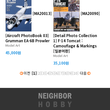
[MA20013]
[MA20090]
[Aircraft PhotoBook 03]
[Detail Photo Collection
Grumman EA-6B Prowler
1] F-14 Tomcat :
Model Art
Camouflage & Markings
[일본어판]
45,000원
Model Art
35,100원
이전
[1]
[2]
[3]
[4]
[5]
[6]
[7]
[8]
[9]
[10]
다음