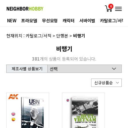
0
NEW
프라모델
무선모형
캐릭터
서바이벌
카탈로그/서적
현재위치 :
카탈로그/서적
>
단행본
>
비행기
비행기
381
개의 상품이 등록되어 있습니다.
제조사별 상품보기