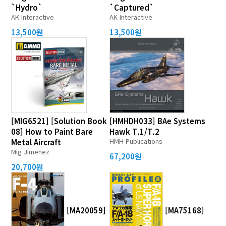
`Hydro`
`Captured`
AK Interactive
AK Interactive
13,500원
13,500원
[MIG6521] [Solution Book
[HMHDH033] BAe Systems
08] How to Paint Bare
Hawk T.1/T.2
HMH Publications
Metal Aircraft
Mig Jimenez
67,200원
20,700원
[MA20059]
[MA75168]