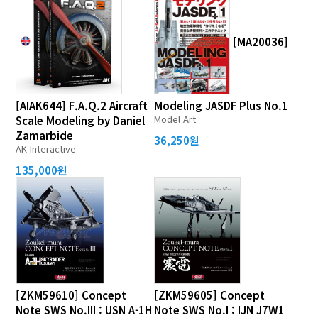
[MA20036]
[AIAK644] F.A.Q.2 Aircraft
Modeling JASDF Plus No.1
Model Art
Scale Modeling by Daniel
Zamarbide
36,250원
AK Interactive
135,000원
[ZKM59610] Concept
[ZKM59605] Concept
Note SWS No.III : USN A-1H
Note SWS No.I : IJN J7W1