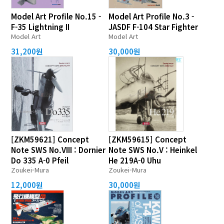
Model Art Profile No.15 -
Model Art Profile No.3 -
F-35 Lightning II
JASDF F-104 Star Fighter
Model Art
Model Art
31,200원
30,000원
[ZKM59621] Concept
[ZKM59615] Concept
Note SWS No.VIII : Dornier
Note SWS No.V : Heinkel
Do 335 A-0 Pfeil
He 219A-0 Uhu
Zoukei-Mura
Zoukei-Mura
12,000원
30,000원