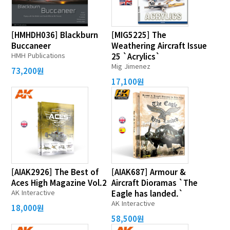
[HMHDH036] Blackburn
[MIG5225] The
Buccaneer
Weathering Aircraft Issue
HMH Publications
25 `Acrylics`
Mig Jimenez
73,200원
17,100원
[AIAK2926] The Best of
[AIAK687] Armour &
Aces High Magazine Vol.2
Aircraft Dioramas `The
AK Interactive
Eagle has landed.`
AK Interactive
18,000원
58,500원