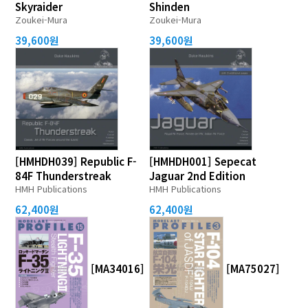
Skyraider
Shinden
Zoukei-Mura
Zoukei-Mura
39,600원
39,600원
[HMHDH039] Republic F-
[HMHDH001] Sepecat
84F Thunderstreak
Jaguar 2nd Edition
HMH Publications
HMH Publications
62,400원
62,400원
[MA34016]
[MA75027]