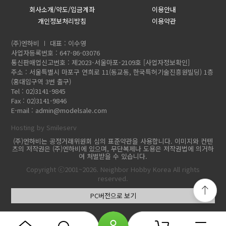
회사소개/약도/입금계좌
이용안내
개인정보처리방침
이용약관
(주)엔하비
대표 : 이수영
사업자등록번호 : 647-86-03076
통신판매업신고번호 : 제2023-서울마포-2109호
[사업자정보확인]
주소 : 서울특별시 마포구 연희로 11(동교동, 한국특허기술진흥원빌딩) 1층
(홍대입구역 3번 출구)
Tel : 02)3141-9845
Fax : 02)3141-9846
E-mail :
admin@modelsale.com
Hosting by Smileserv
(주)엔하비는 공정거래위원회 심의 표준약관을 사용합니다. 이미지와 컨텐
츠의 저작권은 (주)엔하비에 있으며, 무단복제나 도용은 저작권법에 의거하
여 처벌받을 수 있습니다.
Copyright ⓒ2001~2026. Neighbor Hobby Korea All rights
reserved.
PC버전으로 보기