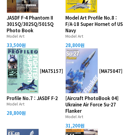
JASDF F-4 Phantom II
Model Art Profile No.8 :
301SQ/302SQ/501SQ
F/A-18 Super Hornet of US
Photo Book
Navy
Model Art
Model Art
33,500원
28,800원
[MA75157]
[MA75047]
Profile No.7 : JASDF F-2
[Aircraft PhotoBook 04]
Model Art
Ukraine Air Force Su-27
Flanker
28,800원
Model Art
31,200원