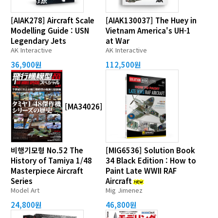
[AIAK278] Aircraft Scale
[AIAK130037] The Huey in
Modelling Guide : USN
Vietnam America's UH-1
Legendary Jets
at War
AK Interactive
AK Interactive
36,900원
112,500원
[MA34026]
비행기모형 No.52 The
[MIG6536] Solution Book
History of Tamiya 1/48
34 Black Edition : How to
Masterpiece Aircraft
Paint Late WWII RAF
Series
Aircraft
Model Art
Mig Jimenez
24,800원
46,800원