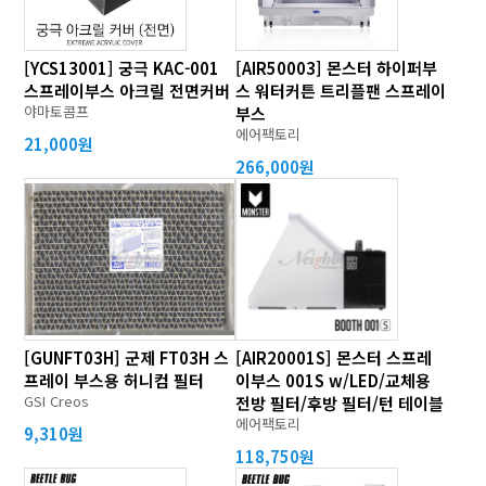
[YCS13001] 궁극 KAC-001
[AIR50003] 몬스터 하이퍼부
스프레이부스 아크릴 전면커버
스 워터커튼 트리플팬 스프레이
야마토콤프
부스
에어팩토리
21,000원
266,000원
[GUNFT03H] 군제 FT03H 스
[AIR20001S] 몬스터 스프레
프레이 부스용 허니컴 필터
이부스 001S w/LED/교체용
GSI Creos
전방 필터/후방 필터/턴 테이블
에어팩토리
9,310원
118,750원