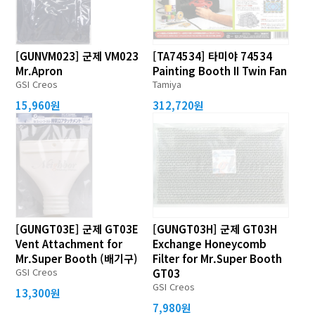
[GUNVM023] 군제 VM023
[TA74534] 타미야 74534
Mr.Apron
Painting Booth II Twin Fan
GSI Creos
Tamiya
15,960원
312,720원
[GUNGT03E] 군제 GT03E
[GUNGT03H] 군제 GT03H
Vent Attachment for
Exchange Honeycomb
Mr.Super Booth (배기구)
Filter for Mr.Super Booth
GSI Creos
GT03
GSI Creos
13,300원
7,980원