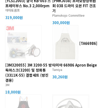
[YCS12003] 궁극 KB-003 스
[PMKJ038] 프라모향상위원
프레이부스 No.3 2,000rpm
회 038 드라이 오븐 FIT 건조
야마토콤프
기
Plamokojo Committee
319,000원
300,000원
[TA66986]
[3M320055] 3M 3200-55 방
타미야 66986 Apron Beige
Tamiya
독마스크(3200) 및 정화통
(3311K-55) 결합세트 (방진
30,260원
겸용)
3M
18,000원