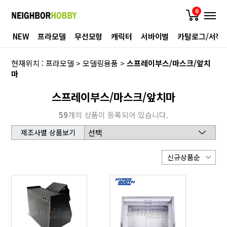
0
NEW
프라모델
무선모형
캐릭터
서바이벌
카탈로그/서적
현재위치 :
프라모델
>
모델링용품
>
스프레이부스/마스크/앞치
마
스프레이부스/마스크/앞치마
59
개의 상품이 등록되어 있습니다.
제조사별 상품보기