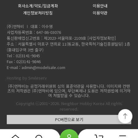
회사소개/약도/입금계좌
이용안내
개인정보처리방침
이용약관
(주)엔하비
대표 : 이수영
사업자등록번호 : 647-86-03076
통신판매업신고번호 : 제2023-서울마포-2109호
[사업자정보확인]
주소 : 서울특별시 마포구 연희로 11(동교동, 한국특허기술진흥원빌딩) 1층
(홍대입구역 3번 출구)
Tel : 02)3141-9845
Fax : 02)3141-9846
E-mail :
admin@modelsale.com
Hosting by Smileserv
(주)엔하비는 공정거래위원회 심의 표준약관을 사용합니다. 이미지와 컨텐
츠의 저작권은 (주)엔하비에 있으며, 무단복제나 도용은 저작권법에 의거하
여 처벌받을 수 있습니다.
Copyright ⓒ2001~2026. Neighbor Hobby Korea All rights
reserved.
PC버전으로 보기