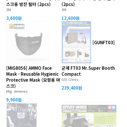
스크용 방진 필터 (2pcs)
(2pcs)
3M
3M
3,600원
12,600원
[GUNFT03]
[MIG8056] AMMO Face
군제 FT03 Mr.Super Booth
Mask - Reusable Hygienic
Compact
GSI Creos
Protective Mask (모형용 마
스크)
239,400원
Mig Jimenez
9,900원