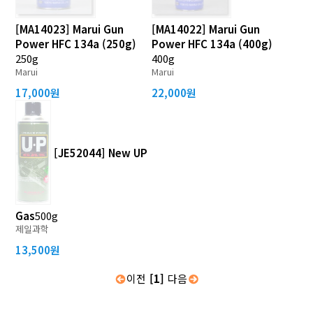
[MA14023] Marui Gun
[MA14022] Marui Gun
Power HFC 134a (250g)
Power HFC 134a (400g)
250g
400g
Marui
Marui
17,000원
22,000원
[JE52044] New UP
Gas
500g
제일과학
13,500원
이전
[1]
다음