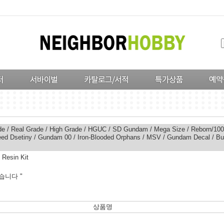
de
/
Real Grade
/
High Grade
/
HGUC
/
SD Gundam
/
Mega Size
/
Reborn/100
ed Dsetiny
/
Gundam 00
/
Iron-Blooded Orphans
/
MSV
/
Gundam Decal
/
Bu
>
Resin Kit
습니다 "
상품명