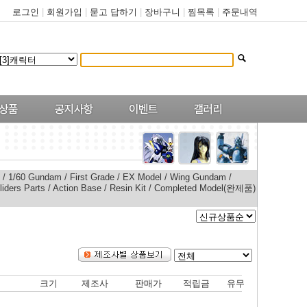
로그인
|
회원가입
|
묻고 답하기
|
장바구니
|
찜목록
|
주문내역
/
1/60 Gundam
/
First Grade
/
EX Model
/
Wing Gundam
/
liders Parts
/
Action Base
/
Resin Kit
/
Completed Model(완제품)
크기
제조사
판매가
적립금
유무