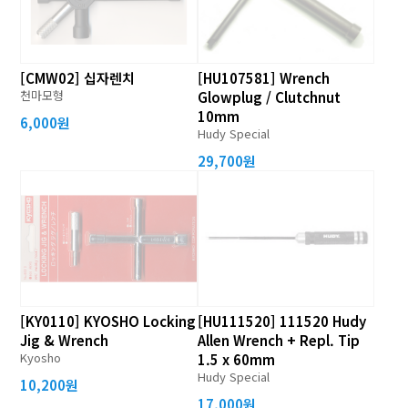
[CMW02] 십자렌치
[HU107581] Wrench
천마모형
Glowplug / Clutchnut
10mm
6,000원
Hudy Special
29,700원
[KY0110] KYOSHO Locking
[HU111520] 111520 Hudy
Jig & Wrench
Allen Wrench + Repl. Tip
Kyosho
1.5 x 60mm
Hudy Special
10,200원
17,000원