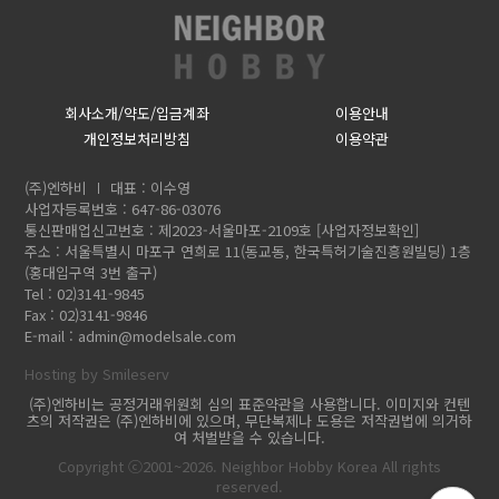
회사소개/약도/입금계좌
이용안내
개인정보처리방침
이용약관
(주)엔하비
대표 : 이수영
사업자등록번호 : 647-86-03076
통신판매업신고번호 : 제2023-서울마포-2109호
[사업자정보확인]
주소 : 서울특별시 마포구 연희로 11(동교동, 한국특허기술진흥원빌딩) 1층
(홍대입구역 3번 출구)
Tel : 02)3141-9845
Fax : 02)3141-9846
E-mail :
admin@modelsale.com
Hosting by Smileserv
(주)엔하비는 공정거래위원회 심의 표준약관을 사용합니다. 이미지와 컨텐
츠의 저작권은 (주)엔하비에 있으며, 무단복제나 도용은 저작권법에 의거하
여 처벌받을 수 있습니다.
Copyright ⓒ2001~2026. Neighbor Hobby Korea All rights
reserved.