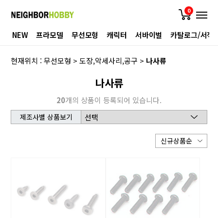
0
NEW
프라모델
무선모형
캐릭터
서바이벌
카탈로그/서적
현재위치 :
무선모형
>
도장,악세사리,공구
>
나사류
나사류
20
개의 상품이 등록되어 있습니다.
제조사별 상품보기