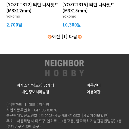
[YOZCT312] 티탄 나사셋트
[YOZCT315] 티탄 나사셋트
(M3X12mm)
(M3X15mm)
Yokomo
Yokomo
2,700원
10,300원
이전
[1]
다음
회사소개/약도/입금계좌
이용안내
개인정보처리방침
이용약관
(주)엔하비
대표 : 이수영
사업자등록번호 : 647-86-03076
통신판매업신고번호 : 제2023-서울마포-2109호
[사업자정보확인]
주소 : 서울특별시 마포구 연희로 11(동교동, 한국특허기술진흥원빌딩) 1층
(홍대입구역 3번 출구)