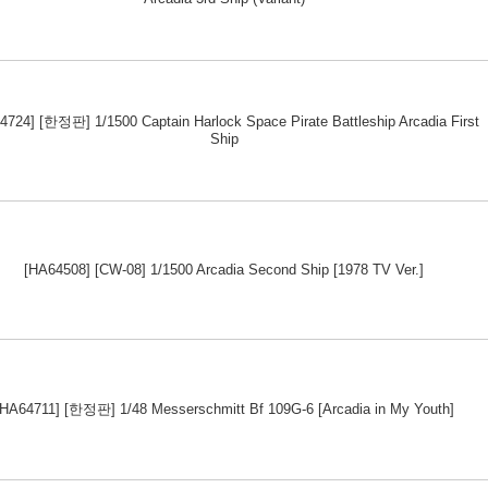
4724] [한정판] 1/1500 Captain Harlock Space Pirate Battleship Arcadia First
Ship
[HA64508] [CW-08] 1/1500 Arcadia Second Ship [1978 TV Ver.]
[HA64711] [한정판] 1/48 Messerschmitt Bf 109G-6 [Arcadia in My Youth]