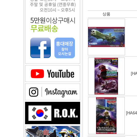
상품
[HA
[HA64