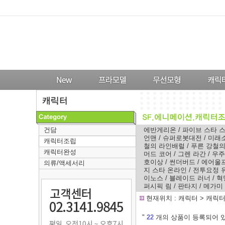
건담
에반게리온
/
파이브 스타 
언맨
/
슈퍼로봇대전
/
미래
캐릭터조립
철의 라인배럴
/
푸른 강철
캐릭터완성
머드 코어
/
그렌 라간
/
우주
호이상
/
썬더버드
/
에어울
의류/액세서리
지 스타 온라인
/
전투요정 
이노스
/
블레이드 러너
/
혁
퍼시픽 림
/
판타지
/
메가미
-
현재위치 :
캐릭터
>
캐릭
---
"
22
개의 상품이 등록되어 있