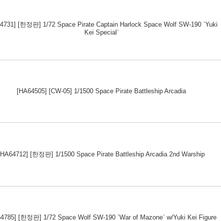
4731] [한정판] 1/72 Space Pirate Captain Harlock Space Wolf SW-190 `Yuki
Kei Special`
[HA64505] [CW-05] 1/1500 Space Pirate Battleship Arcadia
[HA64712] [한정판] 1/1500 Space Pirate Battleship Arcadia 2nd Warship
4785] [한정판] 1/72 Space Wolf SW-190 `War of Mazone` w/Yuki Kei Figure