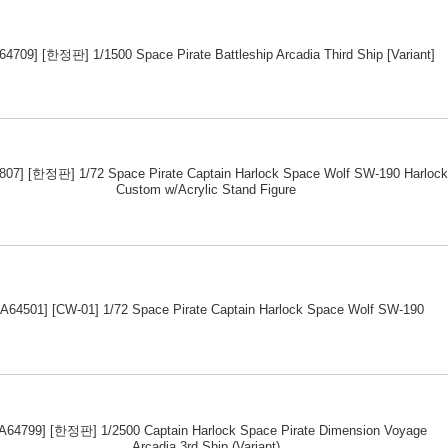
64709] [한정판] 1/1500 Space Pirate Battleship Arcadia Third Ship [Variant]
807] [한정판] 1/72 Space Pirate Captain Harlock Space Wolf SW-190 Harlock
Custom w/Acrylic Stand Figure
A64501] [CW-01] 1/72 Space Pirate Captain Harlock Space Wolf SW-190
A64799] [한정판] 1/2500 Captain Harlock Space Pirate Dimension Voyage
Arcadia 3rd Ship (Variant)