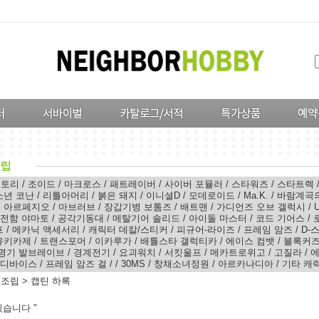
스토리
/
조이드
/
마크로스
/
패트레이버
/
사이버 포뮬러
/
스타워즈
/
스타트렉
소년 코난
/
리틀아머리
/
붉은 돼지
/
이니셜D
/
모데로이드
/
Ma.K.
/
바람계곡
의 아르페지오
/
마브러브
/
장갑기병 보톰즈
/
배트맨
/
가디언즈 오브 갤럭시
/
전함 야마토
/
공각기동대
/
메탈기어 솔리드
/
아이돌 마스터
/
코드 기어스
/
프
/
메카닉 액세서리
/
캐릭터 데칼/스티커
/
피규어-라이즈
/
프레임 암즈
/
D-
유키카제
/
트랜스포머
/
이카루가
/
배틀스타 갤럭티카
/
에이스 컴뱃
/
블록커즈
명기 발브레이브
/
경계전기
/
요괴워치
/
서킷울프
/
메카트로위고
/
고질라
/
에
 디바이스
/
프레임 암즈 걸
/
/
30MS
/
창채소녀정원
/
아르카나디아
/
기타 캐
터조립
>
캡틴 하록
습니다 "