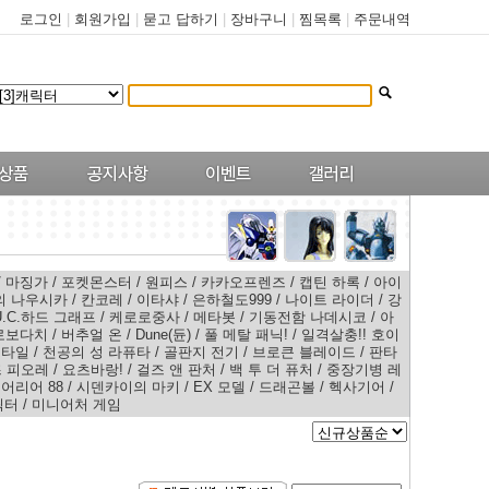
로그인
|
회원가입
|
묻고 답하기
|
장바구니
|
찜목록
|
주문내역
/
마징가
/
포켓몬스터
/
원피스
/
카카오프렌즈
/
캡틴 하록
/
아이
의 나우시카
/
칸코레
/
이타샤
/
은하철도999
/
나이트 라이더
/
강
U.C.하드 그래프
/
케로로중사
/
메타봇
/
기동전함 나데시코
/
아
로보다치
/
버추얼 온
/
Dune(듄)
/
풀 메탈 패닉!
/
일격살충!! 호이
스타일
/
천공의 성 라퓨타
/
골판지 전기
/
브로큰 블레이드
/
판타
 피오레
/
요츠바랑!
/
걸즈 앤 판처
/
백 투 더 퓨처
/
중장기병 레
어리어 88
/
시덴카이의 마키
/
EX 모델
/
드래곤볼
/
헥사기어
/
릭터
/
미니어처 게임