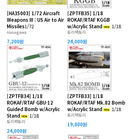
[HA35003] 1/72 Aircraft
[ZPTFB35] 1/18
Weapons III : US Air to Air
ROKAF/RTAF KGGB
Missiles
1/72
w/Acrylic Stand
1/18
Hasegawa
토리팩토리
7,200원
24,000원
[ZPTFB34] 1/18
[ZPTFB33] 1/18
ROKAF/RTAF GBU-12
ROKAF/RTAF Mk.82 Bomb
Guided Bomb w/Acrylic
w/Acrylic Stand
1/18
토리팩토리
Stand
1/18
토리팩토리
19,800원
24,000원