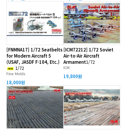
[FNMNA17] 1/72 Seatbelts
[ICM72212] 1/72 Soviet
for Modern Aircraft 5
Air-to-Air Aircraft
(USAF, JASDF F-104, Etc.)
Armament
1/72
ICM
1/72
Fine Molds
19,800원
18,000원