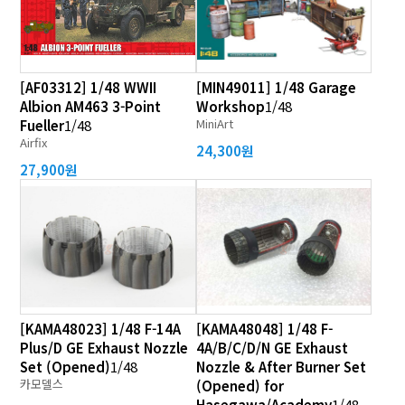
[AF03312] 1/48 WWII
[MIN49011] 1/48 Garage
Albion AM463 3-Point
Workshop
1/48
MiniArt
Fueller
1/48
Airfix
24,300원
27,900원
[KAMA48023] 1/48 F-14A
[KAMA48048] 1/48 F-
Plus/D GE Exhaust Nozzle
4A/B/C/D/N GE Exhaust
Set (Opened)
1/48
Nozzle & After Burner Set
카모델스
(Opened) for
Hasegawa/Academy
1/48