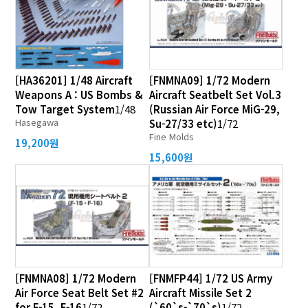
[HA36201] 1/48 Aircraft
[FNMNA09] 1/72 Modern
Weapons A : US Bombs &
Aircraft Seatbelt Set Vol.3
Tow Target System
1/48
(Russian Air Force MiG-29,
Hasegawa
Su-27/33 etc)
1/72
Fine Molds
19,200원
15,600원
[FNMNA08] 1/72 Modern
[FNMFP44] 1/72 US Army
Air Force Seat Belt Set #2
Aircraft Missile Set 2
for F-15, F-16
1/72
(`60`s-`70`s)
1/72