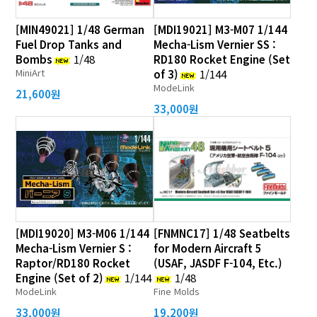
[MIN49021] 1/48 German
[MDI19021] M3-M07 1/144
Fuel Drop Tanks and
Mecha-Lism Vernier SS :
Bombs
1/48
RD180 Rocket Engine (Set
MiniArt
of 3)
1/144
ModeLink
21,600원
33,000원
[MDI19020] M3-M06 1/144
[FNMNC17] 1/48 Seatbelts
Mecha-Lism Vernier S :
for Modern Aircraft 5
Raptor/RD180 Rocket
(USAF, JASDF F-104, Etc.)
Engine (Set of 2)
1/144
1/48
ModeLink
Fine Molds
33,000원
19,200원