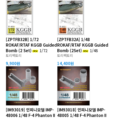
[ZPTFB32B] 1/72
[ZPTFB32A] 1/48
ROKAF/RTAF KGGB Guided
ROKAF/RTAF KGGB Guided
Bomb (2 Set)
1/72
Bomb (2Set)
1/48
토리팩토리
토리팩토리
9,900원
14,400원
[IM93019] 인피니모델 IMP-
[IM93018] 인피니모델 IMP-
48006 1/48 F-4 Phanton II
48005 1/48 F-4 Phanton II