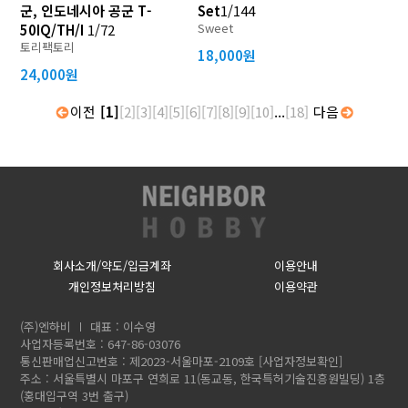
군, 인도네시아 공군 T-
Set
1/144
Sweet
50IQ/TH/I
1/72
토리팩토리
18,000원
24,000원
이전
[1]
[2]
[3]
[4]
[5]
[6]
[7]
[8]
[9]
[10]
...
[18]
다음
회사소개/약도/입금계좌
이용안내
개인정보처리방침
이용약관
(주)엔하비
대표 : 이수영
사업자등록번호 : 647-86-03076
통신판매업신고번호 : 제2023-서울마포-2109호
[사업자정보확인]
주소 : 서울특별시 마포구 연희로 11(동교동, 한국특허기술진흥원빌딩) 1층
(홍대입구역 3번 출구)