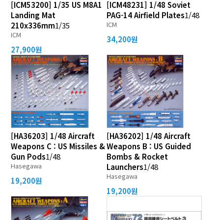
[ICM53200] 1/35 US M8A1
[ICM48231] 1/48 Soviet
Landing Mat
PAG-14 Airfield Plates
1/48
ICM
210х336mm
1/35
ICM
34,200원
27,900원
[HA36203] 1/48 Aircraft
[HA36202] 1/48 Aircraft
Weapons C : US Missiles &
Weapons B : US Guided
Gun Pods
1/48
Bombs & Rocket
Hasegawa
Launchers
1/48
Hasegawa
19,200원
19,200원