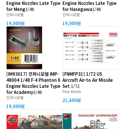
Engine Nozzles Late Type
Engine Nozzles Late Type
for Meng
1/48
for Hasegawa
1/48
인피니모델
인피니모델
19,000원
19,000원
[IM93017] 인피니모델 IMP-
[FNMFP31] 1/72 US
48004 1/48 F-4 Phanton II
Aircraft Air-to Air Missile
Engine Nozzles Late Type
Set
1/72
Fine Molds
for Academy
1/48
인피니모델
21,600원
19,000원