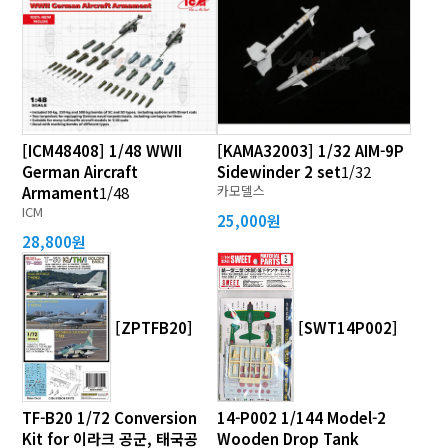
[ICM48408] 1/48 WWII
[KAMA32003] 1/32 AIM-9P
German Aircraft
Sidewinder 2 set
1/32
카모델스
Armament
1/48
ICM
25,000원
28,800원
[ZPTFB20]
[SWT14P002]
TF-B20 1/72 Conversion
14-P002 1/144 Model-2
Kit for 이라크 공군, 태국공
Wooden Drop Tank