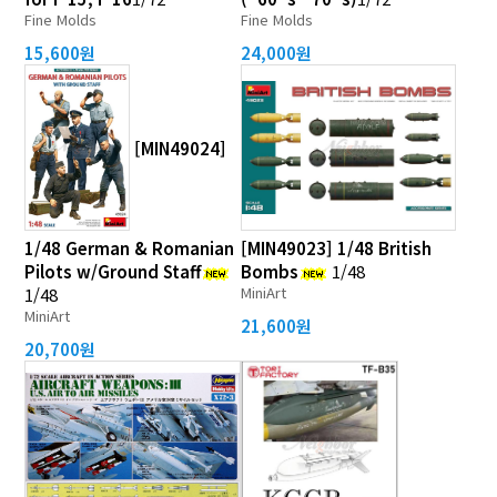
Fine Molds
Fine Molds
15,600원
24,000원
[MIN49024]
1/48 German & Romanian
[MIN49023] 1/48 British
Pilots w/Ground Staff
Bombs
1/48
MiniArt
1/48
MiniArt
21,600원
20,700원