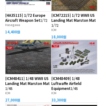
[HA35115] 1/72 Europe
[ICM72215] 1/72 WWII US
Aircraft Weapon Set
1/72
Landing Mat Marston Mat
Hasegawa
1/72
ICM
14,400원
18,000원
[ICM48411] 1/48 WWII US
[ICM48409] 1/48
Landing Mat Marston Mat
Luftwaffe Airfield
1/48
Equipment
1/48
ICM
ICM
27,000원
33,300원