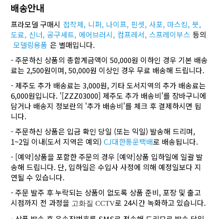
배송안내
프라모델 구매시
접착제,
니퍼,
나이프,
핀셋,
사포,
마스킹,
붓,
도료,
신너,
공구세트,
에어브러시,
컴프레서,
스프레이부스
등의
모델링용품
은 별매입니다.
- 주문하신 상품의 총합계금액이 50,000원 이하인 경우 기본 배송
료는 2,500원이며, 50,000원 이상인 경우 무료 배송해 드립니다.
- 제주도 추가 배송료는 3,000원, 기타 도서지역의 추가 배송료는
6,000원입니다. '[ZZZ03000] 제주도 추가 배송비'를 장바구니에
담거나 배송지 정보란의 '추가 배송비'를 체크 후 결제하시면 됩
니다.
- 주문하신 상품은 입금 확인 당일 (또는 익일) 발송해 드리며,
1~2일 이내(도서 지역은 예외)
CJ대한통운택배
로 배송됩니다.
- [예약]상품을 포함한 주문의 경우 [예약]상품 입하일에 일괄 발
송해 드립니다. 단, 입하일은 수입사 사정에 의해 예정일보다 지
연될 수 있습니다.
- 주문 발주 후 누락되는 상품이 없도록 상품 준비, 포장 및 출고
시점까지 전 과정을
로 24시간 녹화하고 있습니다.
고화질 CCTV
- 상품 발송 후 운송장번호를 SMS로 전송해 드리므로 발송 당일