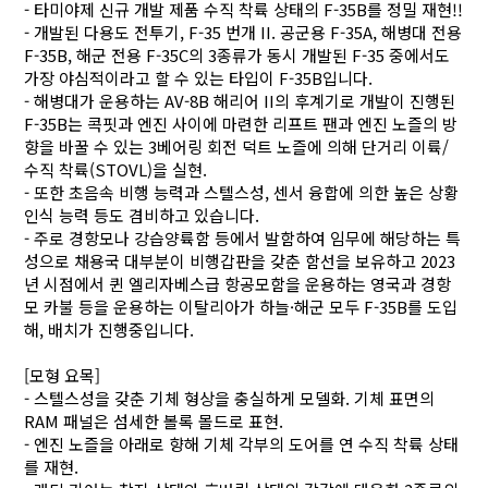
- 타미야제 신규 개발 제품 수직 착륙 상태의 F-35B를 정밀 재현!!
- 개발된 다용도 전투기, F-35 번개 II. 공군용 F-35A, 해병대 전용
F-35B, 해군 전용 F-35C의 3종류가 동시 개발된 F-35 중에서도
가장 야심적이라고 할 수 있는 타입이 F-35B입니다.
- 해병대가 운용하는 AV-8B 해리어 II의 후계기로 개발이 진행된
F-35B는 콕핏과 엔진 사이에 마련한 리프트 팬과 엔진 노즐의 방
향을 바꿀 수 있는 3베어링 회전 덕트 노즐에 의해 단거리 이륙/
수직 착륙(STOVL)을 실현.
- 또한 초음속 비행 능력과 스텔스성, 센서 융합에 의한 높은 상황
인식 능력 등도 겸비하고 있습니다.
- 주로 경항모나 강습양륙함 등에서 발함하여 임무에 해당하는 특
성으로 채용국 대부분이 비행갑판을 갖춘 함선을 보유하고 2023
년 시점에서 퀸 엘리자베스급 항공모함을 운용하는 영국과 경항
모 카불 등을 운용하는 이탈리아가 하늘·해군 모두 F-35B를 도입
해, 배치가 진행중입니다.
[모형 요목]
- 스텔스성을 갖춘 기체 형상을 충실하게 모델화. 기체 표면의
RAM 패널은 섬세한 볼록 몰드로 표현.
- 엔진 노즐을 아래로 향해 기체 각부의 도어를 연 수직 착륙 상태
를 재현.