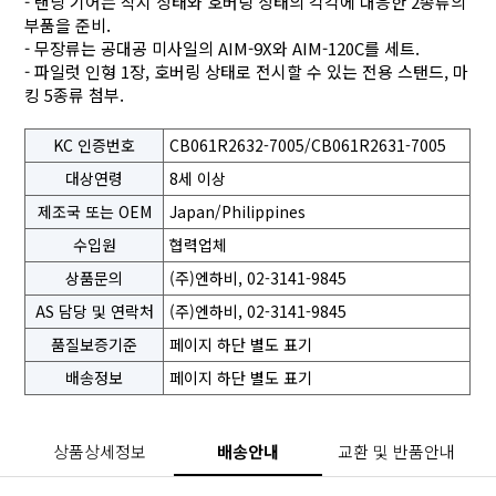
- 랜딩 기어는 착지 상태와 호버링 상태의 각각에 대응한 2종류의
부품을 준비.
- 무장류는 공대공 미사일의 AIM-9X와 AIM-120C를 세트.
- 파일럿 인형 1장, 호버링 상태로 전시할 수 있는 전용 스탠드, 마
킹 5종류 첨부.
KC 인증번호
CB061R2632-7005/CB061R2631-7005
대상연령
8세 이상
제조국 또는 OEM
Japan/Philippines
수입원
협력업체
상품문의
(주)엔하비, 02-3141-9845
AS 담당 및 연락처
(주)엔하비, 02-3141-9845
품질보증기준
페이지 하단 별도 표기
배송정보
페이지 하단 별도 표기
상품상세정보
배송안내
교환 및 반품안내