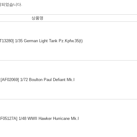
색되었습니다.
상품명
T13280] 1/35 German Light Tank Pz.Kpfw.35(t)
[AF02069] 1/72 Boulton Paul Defiant Mk.I
AF05127A] 1/48 WWII Hawker Hurricane Mk.I