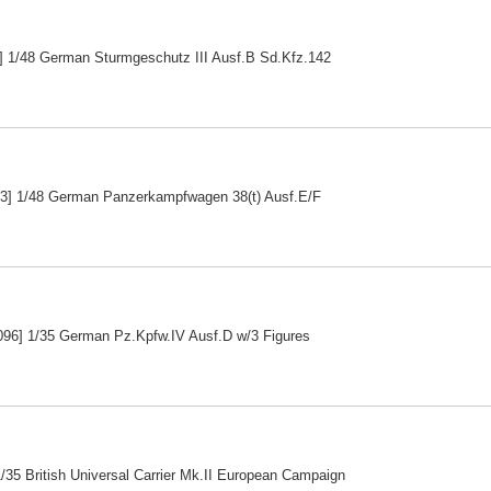
] 1/48 German Sturmgeschutz III Ausf.B Sd.Kfz.142
3] 1/48 German Panzerkampfwagen 38(t) Ausf.E/F
96] 1/35 German Pz.Kpfw.IV Ausf.D w/3 Figures
/35 British Universal Carrier Mk.II European Campaign