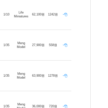
Life
1/10
62,100원
1242원
Miniatures
Meng
1/35
27,900원
558원
Model
Meng
1/35
63,900원
1278원
Model
Meng
1/35
36,000원
720원