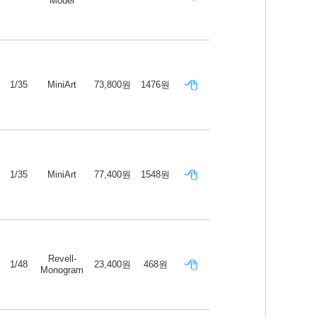
Model
1/35
MiniArt
73,800원
1476원
1/35
MiniArt
77,400원
1548원
Revell-
1/48
23,400원
468원
Monogram