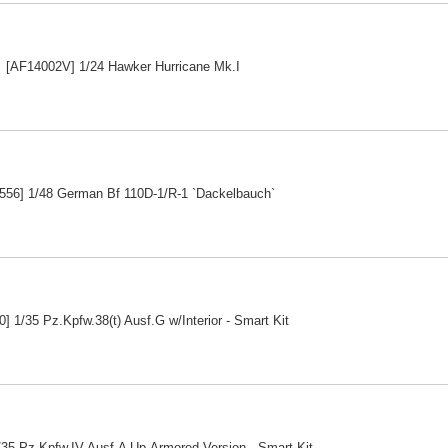
[AF14002V] 1/24 Hawker Hurricane Mk.I
556] 1/48 German Bf 110D-1/R-1 `Dackelbauch`
] 1/35 Pz.Kpfw.38(t) Ausf.G w/Interior - Smart Kit
35 Pz.Kpfw.IV Ausf.A Up-Armored Version - Smart Kit