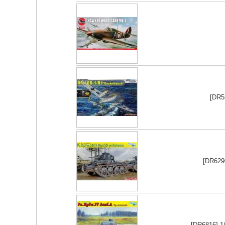
[DR5
[DR6290
[DR6816] 1/