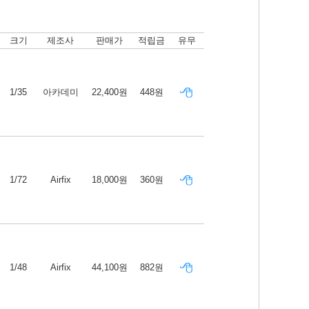
크기
제조사
판매가
적립금
유무
1/35
아카데미
22,400원
448원
1/72
Airfix
18,000원
360원
1/48
Airfix
44,100원
882원