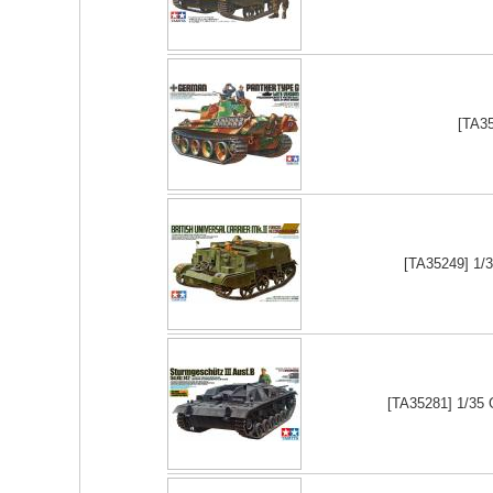
[TA35
[TA35249] 1/3
[TA35281] 1/35 