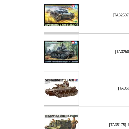
[TA32507
[TA3258
[TA350
[TA35175] 1