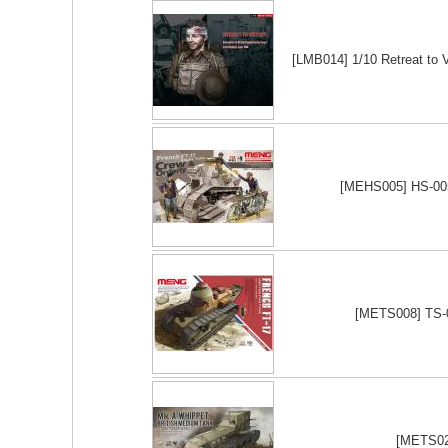
[LMB014] 1/10 Retreat to V
[MEHS005] HS-005 
[METS008] TS-00
[METS021