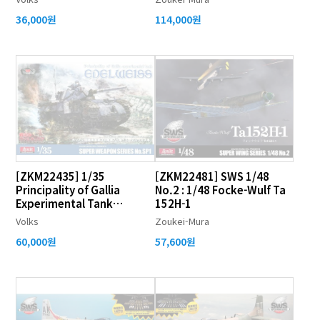
36,000원
114,000원
[ZKM22435] 1/35
[ZKM22481] SWS 1/48
Principality of Gallia
No.2 : 1/48 Focke-Wulf Ta
Experimental Tank
152H-1
'Edelweiss'
Volks
Zoukei-Mura
60,000원
57,600원