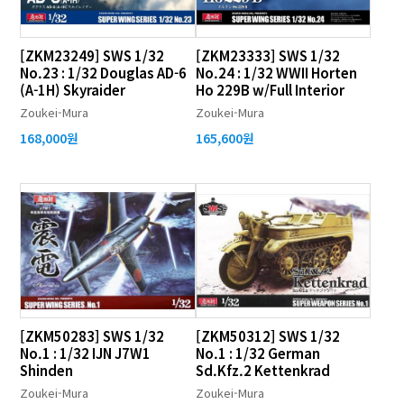
[ZKM23249] SWS 1/32
[ZKM23333] SWS 1/32
No.23 : 1/32 Douglas AD-6
No.24 : 1/32 WWII Horten
(A-1H) Skyraider
Ho 229B w/Full Interior
Zoukei-Mura
Zoukei-Mura
168,000원
165,600원
[ZKM50283] SWS 1/32
[ZKM50312] SWS 1/32
No.1 : 1/32 IJN J7W1
No.1 : 1/32 German
Shinden
Sd.Kfz.2 Kettenkrad
Zoukei-Mura
Zoukei-Mura