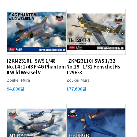
[ZKM23101] SWS 1/48
[ZKM23110] SWS 1/32
No.14 : 1/48 F-4G Phantom
No.19 : 1/32 Henschel Hs
II Wild Weasel V
129B-3
Zoukei-Mura
Zoukei-Mura
94,800원
177,600원