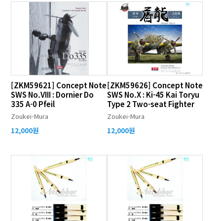
[ZKM59621] Concept Note
[ZKM59626] Concept Note
SWS No.VIII : Dornier Do
SWS No.X : Ki-45 Kai Toryu
335 A-0 Pfeil
Type 2 Two-seat Fighter
Zoukei-Mura
Zoukei-Mura
12,000원
12,000원