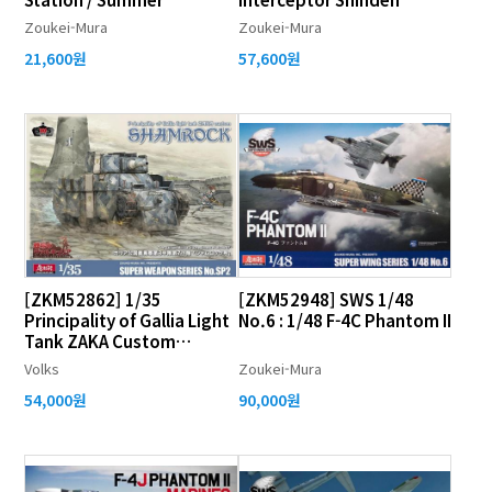
Zoukei-Mura
Zoukei-Mura
21,600원
57,600원
[ZKM52862] 1/35
[ZKM52948] SWS 1/48
Principality of Gallia Light
No.6 : 1/48 F-4C Phantom II
Tank ZAKA Custom
'Shamrock'
Volks
Zoukei-Mura
54,000원
90,000원