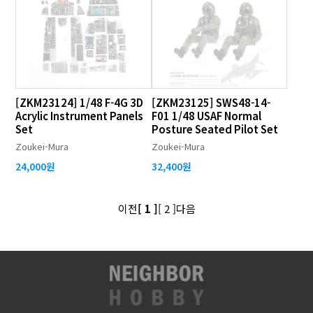
[ZKM23124] 1/48 F-4G 3D
[ZKM23125] SWS48-14-
Acrylic Instrument Panels
F01 1/48 USAF Normal
Set
Posture Seated Pilot Set
Zoukei-Mura
Zoukei-Mura
24,000원
32,400원
이전
[ 1 ]
[ 2 ]
다음