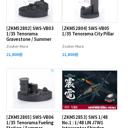
[ZKM52802] SWS-VB03
[ZKM52804] SWS-VB05
1/35 Tenorama
1/35 Tenorama City Pillar
Gravestone / Summer
Zoukei-Mura
Zoukei-Mura
21,600원
21,600원
[ZKM52805] SWS-VB06
[ZKM52853] SWS 1/48
1/35 Tenorama Fueling
No.1 : 1/48 IJN J7W1
Station / Summer
Interceptor Shinden