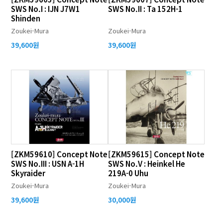
SWS No.I : IJN J7W1
SWS No.II : Ta 152H-1
Shinden
Zoukei-Mura
Zoukei-Mura
39,600원
39,600원
[ZKM59610] Concept Note
[ZKM59615] Concept Note
SWS No.III : USN A-1H
SWS No.V : Heinkel He
Skyraider
219A-0 Uhu
Zoukei-Mura
Zoukei-Mura
39,600원
30,000원