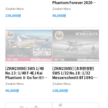
Phantom Forever 2020
w/Badge
Zoukei-Mura
Zoukei-Mura
156,000원
90,000원
[ZKM23080] SWS 1/48
[ZKM23085] [초회한정판]
No.13 : 1/48 F-4EJ Kai
SWS 1/32 No.18 : 1/32
Phantom Ⅱ Go for it!!
Messerschmitt Bf 109G-
301sq w/Badge
14/U4 w/Erich Hartmann
Zoukei-Mura
Zoukei-Mura
90,000원
108,000원