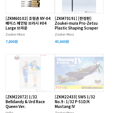
[ZKM60102] 조형촌 NY-04
[ZKM70191] [한정판]
페이스 페인팅 브러시 #04
Zoukei-mura Pro-Zetsu
Large 브라운
Plastic Shaping Scraper
Zoukei-Mura
Zoukei-Mura
7,800원
45,600원
[ZKM22072] 1/32
[ZKM22433] SWS 1/32
Belldandy & Urd Race
No.9 : 1/32 P-51D/K
Queen Ver.
Mustang IV
Volks
Zoukei-Mura