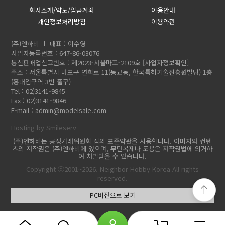
회사소개/약도/입금계좌
이용안내
개인정보처리방침
이용약관
(주)엔하비
대표 : 이수영
사업자등록번호 : 647-86-03076
통신판매업신고번호 : 제2023-서울마포-2109호
[사업자정보확인]
주소 : 서울특별시 마포구 연희로 11(동교동, 한국특허기술진흥원빌딩) 1층
(홍대입구역 3번 출구)
Tel : 02)3141-9845
Fax : 02)3141-9846
E-mail :
admin@modelsale.com
Hosting by Smileserv
(주)엔하비는 공정거래위원회 심의 표준약관을 사용합니다. 이미지와 컨텐
츠의 저작권은 (주)엔하비에 있으며, 무단복제나 도용은 저작권법에 의거하
여 처벌받을 수 있습니다.
Copyright ⓒ2001~2026. Neighbor Hobby Korea All rights
reserved.
PC버전으로 보기