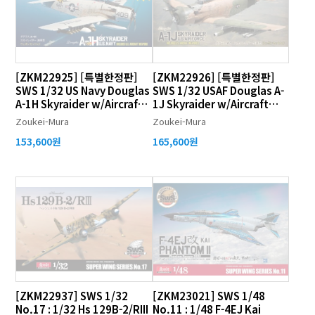
[ZKM22925] [특별한정판]
[ZKM22926] [특별한정판]
SWS 1/32 US Navy Douglas
SWS 1/32 USAF Douglas A-
A-1H Skyraider w/Aircraft
1J Skyraider w/Aircraft
Weapons
Weapons 2
Zoukei-Mura
Zoukei-Mura
153,600원
165,600원
[ZKM22937] SWS 1/32
[ZKM23021] SWS 1/48
No.17 : 1/32 Hs 129B-2/RIII
No.11 : 1/48 F-4EJ Kai