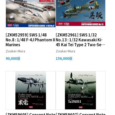
[ZKM52959] SWS 1/48
[ZKM52961] SWS 1/32
No.8 : 1/48 F-4J Phantom II
No.13 : 1/32 Kawasaki Ki-
Marines
45 Kai Tei Type 2 Two-Seat
Fighter
Zoukei-Mura
Zoukei-Mura
90,000원
156,000원
[ZKM59605] Concept Note
[ZKM59607] Concept Note